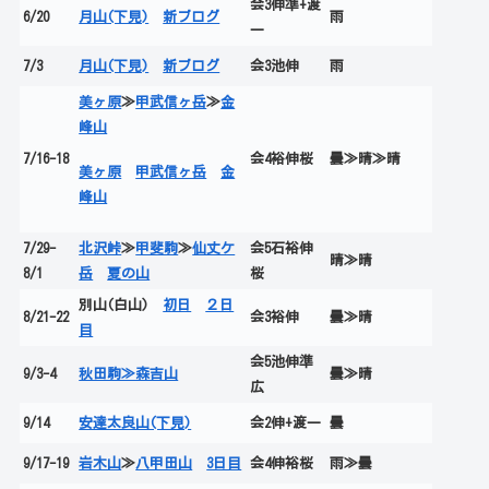
会3伸準+渡
6/20
月山(下見)
新ブログ
雨
一
7/3
月山(下見)
新ブログ
会3池伸
雨
美ヶ原
≫
甲武信ヶ岳
≫
金
峰山
7/16-18
会4裕伸桜
曇≫晴≫晴
美ヶ原
甲武信ヶ岳
金
峰山
7/29-
北沢峠
≫
甲斐駒
≫
仙丈ケ
会5石裕伸
晴≫晴
8/1
岳
夏の山
桜
別山(白山)
初日
２日
8/21-22
会3裕伸
曇≫晴
目
会5池伸準
9/3-4
秋田駒≫森吉山
曇≫晴
広
9/14
安達太良山(下見)
会2伸+渡一
曇
9/17-19
岩木山
≫
八甲田山
3日目
会4伸裕桜
雨≫曇