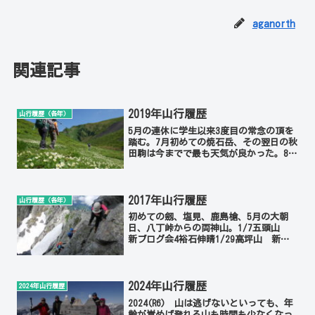
aganorth
関連記事
2019年山行履歴
山行履歴（各年）
5月の連休に学生以来3度目の常念の頂を
踏む。7月初めての焼石岳、その翌日の秋
田駒は今までで最も天気が良かった。8月
荒川三山と赤石岳、天候に恵まれ最高の
山行となる。9月の荒沢、10月の薬師、
唐松、いずれも初めて登る。1/6五頭
山 新ブログ会4...
2017年山行履歴
山行履歴（各年）
初めての劔、塩見、鹿島槍、5月の大朝
日、八丁峠からの両神山。1/7五頭山
新ブログ会4裕石伸晴1/29高坪山 新ブ
ログ会4裕伸準晴2/5蔵王山 新ブログ
会5裕石伸桜晴2/19鳥坂山 新ブログ会3
伸裕曇3/11高知山 新ブログ会2伸...
2024年山行履歴
2024年山行履歴
2024(R6) 山は逃げないといっても、年
齢が嵩めば登れる山も時間も少なくなっ