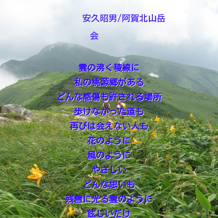
安久昭男/阿賀北山岳
会
雲の沸く稜線に
私の桃源郷がある
どんな感傷も許される場所
歩けなかった道も
再びは会えない人も
花のように
風のように
やさしい
どんな思いも
残雪に光る雲のように
眩しいだけ