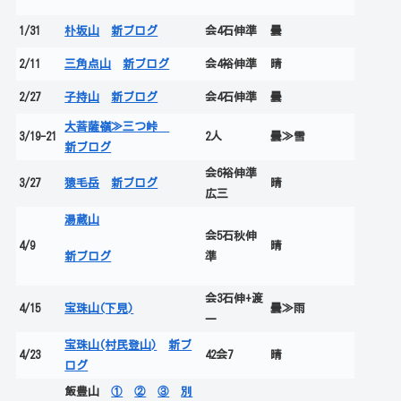
1/31
朴坂山
新ブログ
会4石伸準
曇
2/11
三角点山
新ブログ
会4裕伸準
晴
2/27
子持山
新ブログ
会4石伸準
曇
大菩薩嶺≫三つ峠
3/19-21
2人
曇≫雪
新ブログ
会6裕伸準
3/27
猿毛岳
新ブログ
晴
広三
湯蔵山
会5石秋伸
4/9
晴
新ブログ
準
会3石伸+渡
4/15
宝珠山(下見)
曇≫雨
一
宝珠山(村民登山)
新ブ
4/23
42会7
晴
ログ
飯豊山
①
②
③
別