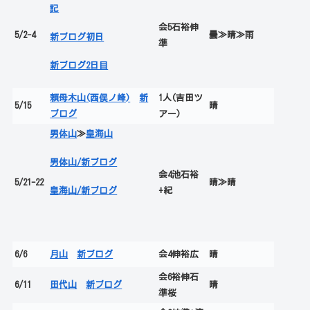
記
会5石裕伸
5/2-4
曇≫晴≫雨
新ブログ初日
準
新ブログ2日目
頼母木山(西俣ノ峰)
新
1人(吉田ツ
5/15
晴
ブログ
アー)
男体山
≫
皇海山
男体山/新ブログ
会4池石裕
5/21-22
晴≫晴
皇海山/新ブログ
+紀
6/6
月山
新ブログ
会4伸裕広
晴
会6裕伸石
6/11
田代山
新ブログ
晴
準桜