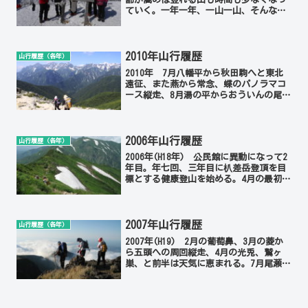
ていく。一年一年、一山一山、そんな思
いで登り続けるだろう。№2024山参加者
天気11/14(日)五頭山5伸石裕秋晴
22/24(土)武尊山5伸石裕秋晴3/16(土...
2010年山行履歴
山行履歴（各年）
2010年 7月八幡平から秋田駒へと東北
遠征、また燕から常念、蝶のパノラマコ
ース縦走、8月湯の平からおういんの尾根
で北股岳、その後湯の平への林道は再び
通行できなくなり貴重な山行となった。
2010山参加者天気1/10五頭山
2010/1/10...
2006年山行履歴
山行履歴（各年）
2006年(H18年) 公民館に異動になって2
年目。年七回、三年目に朳差岳登頂を目
標とする健康登山を始める。4月の最初は
角田山、天気も良く大勢ので賑やかな山
行となった。8月川入から入り大熊尾根を
下りる飯豊完全縦走、送迎は征平さんが
してくれた...
2007年山行履歴
山行履歴（各年）
2007年(H19) 2月の葡萄鼻、3月の菱か
ら五頭への周回縦走、4月の光兎、鷲ヶ
巣、と前半は天気に恵まれる。7月尾瀬は
雨、8月雨の中の大嵓尾根下り、同じ8月
石山さん初めての朳差岳も2日目は雨の下
り、10月の火打も2日目は雨となり火打
には登...