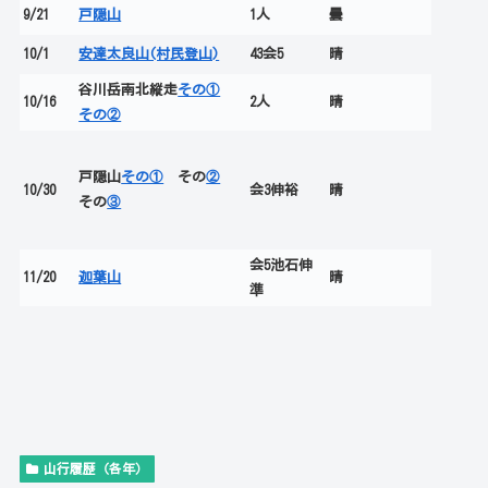
9/21
戸隠山
1人
曇
10/1
安達太良山(村民登山)
43会5
晴
谷川岳南北縦走
その①
10/16
2人
晴
その②
戸隠山
その①
その
②
10/30
会3伸裕
晴
その
③
会5池石伸
11/20
迦葉山
晴
準
山行履歴（各年）