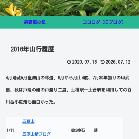
綿野舞の記
ココログ（旧ブログ）
2016年山行履歴
2020.07.13
2026.07.12
4月湯蔵5月皇海山の林道、6月から月山4度、7月30年振りの甲武
信、秋は戸隠の蟻の戸渡り二度、土樽駅ー土合駅を利用しての谷
川岳小縦走も面白かった。
五頭山
1/11
会3伸石
晴
五頭山新ブログ