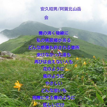
安久昭男/阿賀北山岳
会
雲の沸く稜線に
私の桃源郷がある
どんな感傷も許される場所
歩けなかった道も
再びは会えない人も
花のように
風のように
やさしい
どんな思いも
残雪に光る雲のように
眩しいだけ