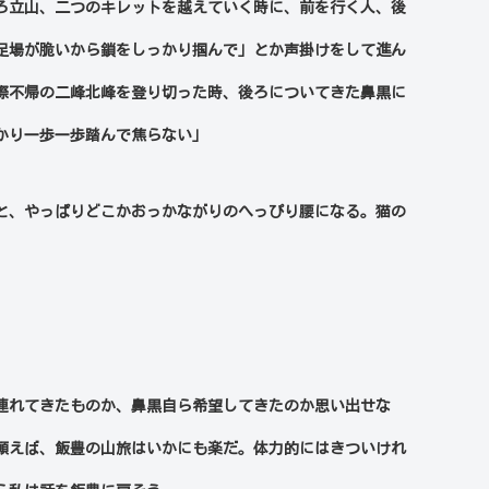
ろ立山、二つのキレットを越えていく時に、前を行く人、後
足場が脆いから鎖をしっかり掴んで」とか声掛けをして進ん
際不帰の二峰北峰を登り切った時、後ろについてきた鼻黒に
かり一歩一歩踏んで焦らない」
と、やっぱりどこかおっかながりのへっぴり腰になる。猫の
連れてきたものか、鼻黒自ら希望してきたのか思い出せな
願えば、飯豊の山旅はいかにも楽だ。体力的にはきついけれ