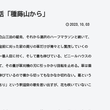
話「種蒔山から」
2023.10.03
立山三泊の縦走、それから湯沢のハーフマラソンと続いて、
盆前に刈った家の周りの草だけが青々とし繁茂していくの
一番人目に付く、そして最も伸びている、ビニールハウスの
て、その蔓が草刈機の刃に引っかかり回転を止める。草は垂
伸びているので横から切ってもなかなか切れない。葛という
あり」という釈迢空の歌を思い出すが、花も咲いていないこ