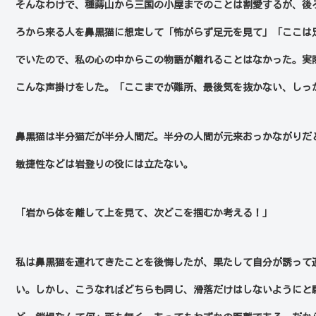
そんなわけで、種蒔山から三国の小屋までのことは割愛するが、後
ろから来る人を鼻黒猫に想定して「怖がらず足元を見て」「ここは
でいたので、私の心の中からこの物語が離れることはなかった。実
こんな声掛けをした。「ここまでが難所、最後気を抜かない、しっ
鼻黒猫は半分猫だが半分人間だ。半分の人間が元来おっかながりだ
敏捷性などは岩登りの役には立たない。
「岩から体を離して上を見て、次どこを掴むか考える！」
私は鼻黒猫を連れてきたことを後悔したが、果たして自分が誘って
い。しかし、こうなればどちらも同じ、滑落だけはしないようにと