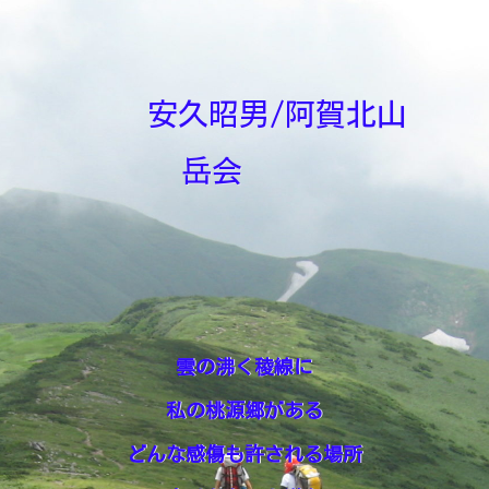
安久昭男/阿賀北山
岳会
雲の沸く稜線に
私の桃源郷がある
どんな感傷も許される場所