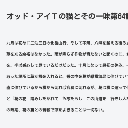
オッド・アイＴの猫とその一味第64
九月は初めに二泊三日の北岳山行、そして不帰、八峰を越える後ろ
草を刈る余裕はなかった。雨が降らず作物が育たないと聞くのに、
を、半ば感心して見ているだけだった。十月になって最初の休み、
あった場所に草刈機を入れると、叢の中を葛が縦横無尽に伸びてい
直に伸びているから横から切れば容易に切れるが、葛は横に這って
と「葛の花 踏みしだかれて 色あたらし この山道を 行きし人
の時期、葛の蔓との苦戦で頭をよぎることは一切ない。