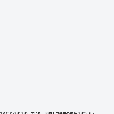
るほどバタバタしていた。元紳士で薬缶の猪がバタンキュ