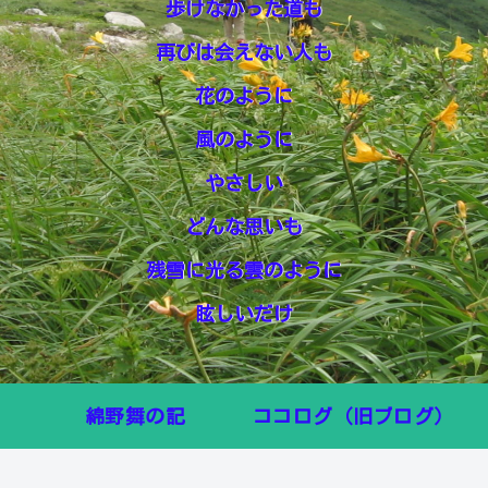
歩けなかった道も
再びは会えない人も
花のように
風のように
やさしい
どんな思いも
残雪に光る雲のように
眩しいだけ
綿野舞の記
ココログ（旧ブログ）