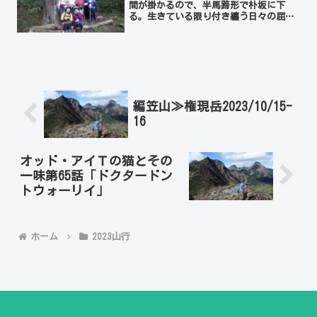
間が掛かるので、半馬蹄形で朴坂に下
る。生きている限り付き纏う日々の屈託
を時々こうして解消するのが処世術なの
であろう。
編笠山≫権現岳2023/10/15-
16
オッド・アイＴの猫とその
一味第65話「ドクタードン
トウォーリイ」
ホーム
2023山行