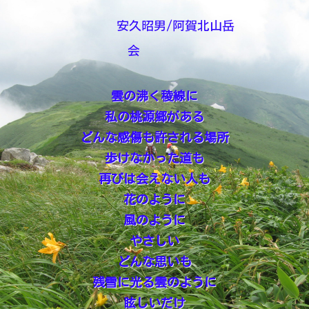
安久昭男/阿賀北山岳
会
雲の沸く稜線に
私の桃源郷がある
どんな感傷も許される場所
歩けなかった道も
再びは会えない人も
花のように
風のように
やさしい
どんな思いも
残雪に光る雲のように
眩しいだけ