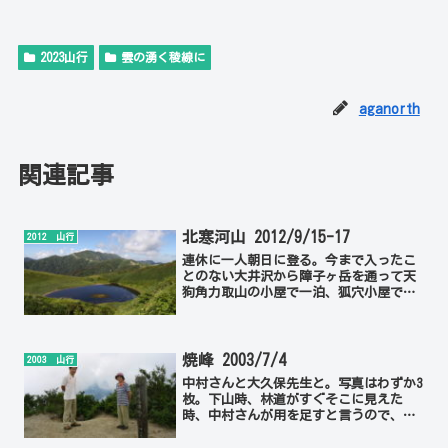
2023山行
雲の湧く稜線に
aganorth
関連記事
北寒河山 2012/9/15-17
2012 山行
連休に一人朝日に登る。今まで入ったこ
とのない大井沢から障子ヶ岳を通って天
狗角力取山の小屋で一泊、狐穴小屋で一
泊。天気の良い連休だったが、夏のシー
ズンが終わり、紅葉にはまだ早かったの
で、二つの小屋とも利用者は多くなかっ
た。狐穴の小屋での夕食時...
焼峰 2003/7/4
2003 山行
中村さんと大久保先生と。写真はわずか3
枚。下山時、林道がすぐそこに見えた
時、中村さんが用を足すと言うので、
我々は先に行った。林道を左に曲がれば
駐車場はすぐそこだ。ザックをトランク