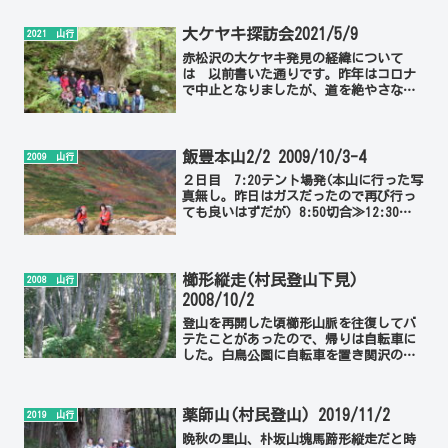
に載せ靴を履き替え、しばらく待っても
中村さんは来ない。心配にな...
大ケヤキ探訪会2021/5/9
2021 山行
赤松沢の大ケヤキ発見の経緯について
は 以前書いた通りです。昨年はコロナ
で中止となりましたが、道を絶やさない
ために毎年やる方針で、今年もこの道を
拓いてくれた人たちの中から、伊藤さん
阿部さんのお二人に先達をお願いしまし
た。雨は午前中だけ、それも...
飯豊本山2/2 2009/10/3-4
2009 山行
２日目 7:20テント場発(本山に行った写
真無し。昨日はガスだったので再び行っ
ても良いはずだが) 8:50切合≫12:30地
蔵岳≫14:50大日杉着≫白川荘で入浴し
て帰る。 2009年10月上旬のこの山行で
は、初日こそ雨にあったが最高の紅
葉...
櫛形縦走(村民登山下見)
2008 山行
2008/10/2
登山を再開した頃櫛形山脈を往復してバ
テたことがあったので、帰りは自転車に
した。白鳥公園に自転車を置き関沢の登
山口10:50発≫11:30櫛形山11:50≫飯角
分岐12:15≫板入りの峰13:15≫ユズリハ
峰13:45≫鳥坂山14:05≫15...
薬師山(村民登山) 2019/11/2
2019 山行
晩秋の里山、朴坂山塊馬蹄形縦走だと時