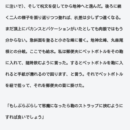
に注いで
)
、そして呪文を促してから地神へと進んだ。後ろに続
く二人の様子を振り返りつつ登れば、朳差は少しずつ遠くなる。
まだ頂上にバカンスとバケーションがいたとしても肉眼ではもう
分からない。急斜面を登ると小さな峰に着く。地神北峰、丸森尾
根との分岐。ここでも給水。私は郵便夫にペットボトルをその鞄
に入れて、随時飲むように言った。するとペットボトルを鞄に入
れると手紙が濡れるので困ります、と言う。それでペットボトル
を紐で括って、それを郵便夫の首に掛けた。
「もしぶらぶらして邪魔になったら鞄のストラップに挟むように
すれば良いでしょう」