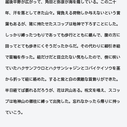
越後平野が広がって、角田と弥彦が海を隠している。この二十
年、汗を落としてきた山々。背負える荷物しか与えないという言
葉もあるが、猪に持たせたスコップは地神で下ろすことにした。
しっかり縛ったつもりであっても歩行とともに緩んで、腹の方に
回ってとても歩きにくそうだったからだ。その代わりに細引き紐
で首輪を作った。紐だけだと目立たない気もしたので、傍に咲い
ていたハクサンフウロとハクサンシャジンとコバイケイソウを茎
から折って紐に絡めた。すると紫と白の素敵な首飾りができた。
半日経てば萎れるだろうが、花は沢山ある。呪文を唱え、スコッ
プは地神山の標柱に縛って出発した。忘れなかったら帰りに持っ
ていこう。