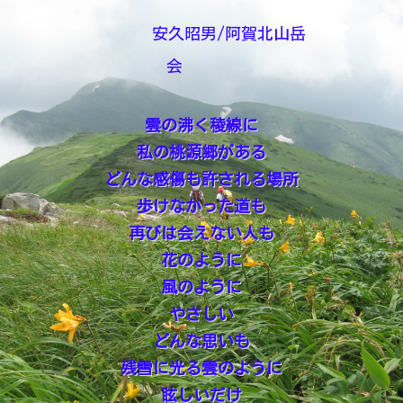
安久昭男/阿賀北山岳
会
雲の沸く稜線に
私の桃源郷がある
どんな感傷も許される場所
歩けなかった道も
再びは会えない人も
花のように
風のように
やさしい
どんな思いも
残雪に光る雲のように
眩しいだけ