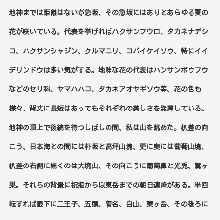
地神までは距離はないが急坂、その急坂にはありとあらゆる夏の
花が咲いている。代表を挙げればハクサンフウロ、タカネナデシ
コ、ハクサンシャジン、クルマユリ、コバイケイソウ、特にイイ
デリンドウは多い気がする。地味な花の代表はハンサンボウフウ
などのセリ科、ヤマハハコ、タカネアオヤギソウ等、花の色も
様々、背丈に長短はあってもそれぞれの美しさを発揮している。
地神の頂上で後続を待つしばしの間、私は山を眺めた。朳差の向
こう、日本海との間には朴坂と高坪山塊、更に奥には葡萄山塊、
朳差の右側に続くのは大境山、その向こうに葡萄鼻と光兎、鷲ヶ
巣。それらの背景に祝瓶から以東岳までの朝日連峰がある。半回
転すれば眼下に二王子、五頭、菅名、白山、粟ヶ岳、その後ろに