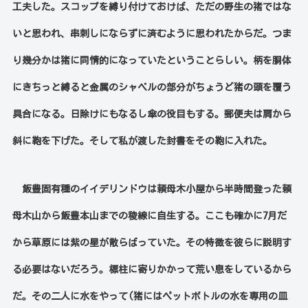
工夫した。スコップを縛り付けておけば、ただの野生の猪ではな
いと思われ、串刺しにならずに済むように思われたからだ。つま
り幾分かは猪に同情的になっていたということらしい。柄を胴体
にきちっと縛ると金属のシャベルの部分がちょうど猪の頭を覆う
具合になる。日除けにもなるし傘の役目もする。郵便夫は肩から
斜に鞄を下げた。そして私が渡した封書をその鞄に入れた。
飯豊固有種のイイデリンドウは頼母木小屋から半時間登った頼
母木山から飯豊本山までの稜線に自生する。ここも確かに
7
月だ
から草原には紫の星が散らばっていた。その特徴を彼らに説明す
る必要はないだろう。標柱に寄りかかって荒い息をしているから
だ。その二人に水をやって
(
猪にはペットボトルの水を専用の皿