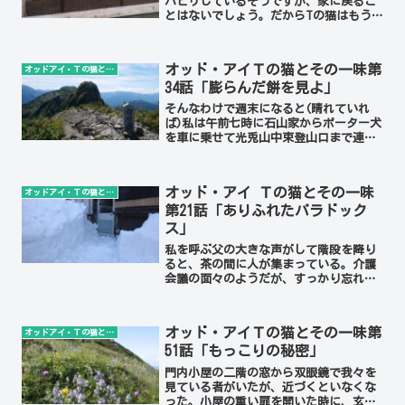
ハビリしているそうですが、家に戻るこ
とはないでしょう。だからTの猫はもうT
の猫ではないのです。Tの残した物は猫
塚しかなくなりました。私の父母が健康
で農業をしていた時代、育苗用のビニー
オッド・アイＴの猫とその一味第
オッドアイ・Ｔの猫とその一味
ルハウスが二棟、そこに...
34話「膨らんだ餅を見よ」
そんなわけで週末になると(晴れていれ
ば)私は午前七時に石山家からポーター犬
を車に乗せて光兎山中束登山口まで連れ
て行き、登山ポストの杭に繋いでから出
勤する。帰りは6時に迎えに行き、袋の中
身の稼ぎを確認してから石山家に送り届
オッド・アイ Ｔの猫とその一味
オッドアイ・Ｔの猫とその一味
ける。光兎山は登り三...
第21話「ありふれたパラドック
ス」
私を呼ぶ父の大きな声がして階段を降り
ると、茶の間に人が集まっている。介護
会議の面々のようだが、すっかり忘れて
いた。それに、施設にいるはずの父がな
ぜ戻っているのかも思い出せない。回復
して家に帰ることになり、これからの対
オッド・アイＴの猫とその一味第
オッドアイ・Ｔの猫とその一味
応を検討する集まりであっ...
51話「もっこりの秘密」
門内小屋の二階の窓から双眼鏡で我々を
見ている者がいたが、近づくといなくな
った。小屋の重い扉を開いた時に、玄関