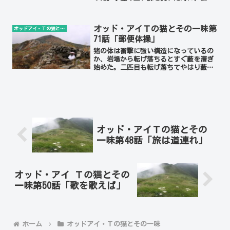
に立って迎えたのはその男だ。 「門内小
屋にようこそ」首から双眼鏡をぶら下げ
た男は言った。飯豊の小屋の管理人の顔
オッド・アイＴの猫とその一味第
オッドアイ・Ｔの猫とその一味
は大概知っているが、こ...
71話「郵便体操」
猪の体は衝撃に強い構造になっているの
か、岩場から転げ落ちるとすぐ藪を漕ぎ
始めた。二匹目も転げ落ちてやはり藪を
潜って進み始めた。最初から藪を漕ぐべ
きだったかもしれない。私は猪の落ちた
辺りを慎重に登って御秘所の上に立っ
た。御前坂の九十九折をバナ...
オッド・アイＴの猫とその
一味第48話「旅は道連れ」
オッド・アイ Ｔの猫とその
一味第50話「歌を歌えば」
ホーム
オッドアイ・Ｔの猫とその一味