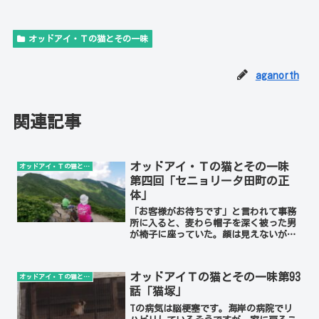
オッドアイ・Ｔの猫とその一味
aganorth
関連記事
オッドアイ・Ｔの猫とその一味
オッドアイ・Ｔの猫とその一味
第四回「セニョリータ田町の正
体」
「お客様がお待ちです」と言われて事務
所に入ると、麦わら帽子を深く被った男
が椅子に座っていた。顔は見えないが、
夢の中では見慣れた例のTシャツを着て
いたので医者だと分かった。「これは先
生、どうも」「急にすみません。患者さ
オッドアイＴの猫とその一味第93
オッドアイ・Ｔの猫とその一味
んの職場環境を見るのも有...
話「猫塚」
Tの病気は脳梗塞です。海岸の病院でリ