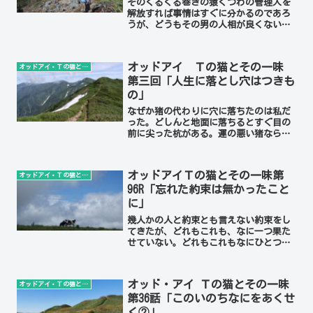
そのぐるぐる巻きの猿ぐつわの管理人を
解放すれば事情はすぐに分かるのであろ
うが、どうもその男の人相が良くない。
そう思って躊躇して、建物の陰から彼の
様子を窺っていると、猿轡が自ずとハラ
リと解けて、大声で叫ぶのかと思いき
オッドアイ Ｔの猫とその一味
オッドアイ・Ｔの猫とその一味
や、自分でまた縛り直したの...
第三回「人生に落とし穴はつきも
の」
なぜか猪の代わりに穴に落ちたのは私だ
った。どしんと地面に落ちるとすぐ目の
前に尖った杭がある。運の悪い猪なら、
まっすぐこの杭の上に落ちて一巻の終わ
り。運が良かったとして２週間竹竿にぶ
ら下げられて干物になる。自力では上が
オッドアイＴの猫とその一味第
オッドアイ・Ｔの猫とその一味
れそうもないので私は声を...
96R「忘れた約束は無かったこと
に」
幾人かの人と約束とも言えない約束をし
てきたが、どれもこれも、なに一つ果た
せていない。どれもこれもなにひとつ。
長者平の池塘には夏の雲の中にイワイチ
ョウが咲く。それを見ながら思うこと
は、生き方を変えた彼らの消息さえ知ら
オッド・アイ Ｔの猫とその一味
オッドアイ・Ｔの猫とその一味
ない私とは何者かということ...
第36話「このいのちなにをあくせ
く②」