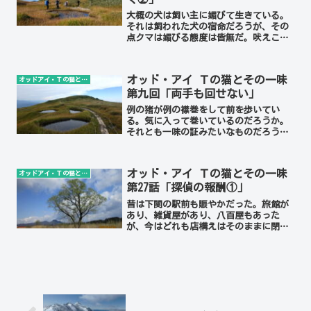
大概の犬は飼い主に媚びて生きている。
それは飼われた犬の宿命だろうが、その
点クマは媚びる態度は皆無だ。吠えこそ
すれ、歓迎する様は一度も見たことはな
い。絡まった綱を解こうとして手を噛ま
れることは度々、注射をする獣医師さえ
オッド・アイ Ｔの猫とその一味
オッドアイ・Ｔの猫とその一味
噛もうとする。もしかする...
第九回「両手も回せない」
例の猪が例の襟巻をして前を歩いてい
る。気に入って巻いているのだろうか。
それとも一味の証みたいなものだろう
か。猪に毛の襟巻はいかにも暑苦しいの
で「それは君、仲間で流行の襟巻か」と
聞いてみた。「欲しいのか、欲しければ
オッド・アイ Ｔの猫とその一味
オッドアイ・Ｔの猫とその一味
やるぞ」猪は先を急いでいるの...
第27話「探偵の報酬①」
昔は下関の駅前も賑やかだった。旅館が
あり、雑貨屋があり、八百屋もあった
が、今はどれも店構えはそのままに閉じ
ている。猫探偵事務所はその一角、やは
り四十年も前に閉店したラーメン屋であ
る。「七転八起亭」、当時のまま錆びた
看板が虚しい。入口のガラス...