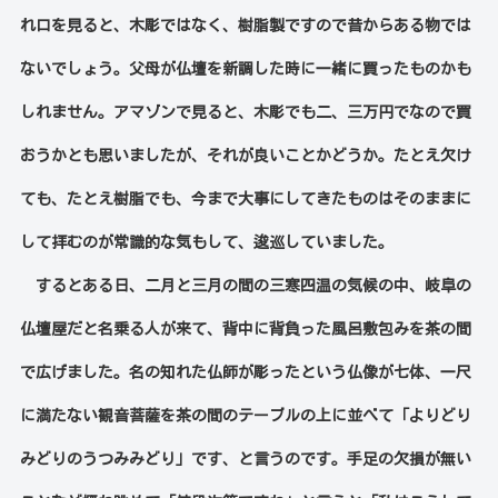
れ口を見ると、木彫ではなく、樹脂製ですので昔からある物では
ないでしょう。父母が仏壇を新調した時に一緒に買ったものかも
しれません。アマゾンで見ると、木彫でも二、三万円でなので買
おうかとも思いましたが、それが良いことかどうか。たとえ欠け
ても、たとえ樹脂でも、
今まで大事にしてきたものはそのままに
して拝むのが常識的な気もして、逡巡していました。
するとある日、二月と三月の間の三寒四温の気候の中、岐阜の
仏壇屋だと名乗る人が来て、背中に背負った風呂敷包みを茶の間
で広げました。名の知れた仏師が彫ったという仏像が七体、一尺
に満たない観音菩薩を茶の間のテーブルの上に並べて「よりどり
みどりのうつみみどり」です、と言うのです。手足の欠損が無い