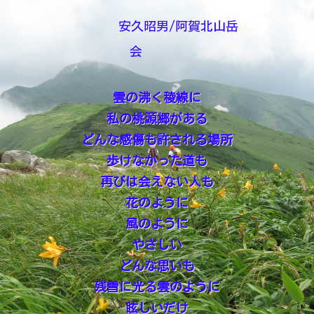
安久昭男/阿賀北山岳
会
雲の沸く稜線に
私の桃源郷がある
どんな感傷も許される場所
歩けなかった道も
再びは会えない人も
花のように
風のように
やさしい
どんな思いも
残雪に光る雲のように
眩しいだけ