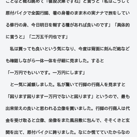
ことなど概ね眺めて「値段次第ですね」と言うと「私はこうして
原付バイクで全国行脚、着の身着のまま木の実ナナで旅をしてい
る修行の身、今日明日を糊する糧があれば良いのです」「具体的
に言うと」「二万五千円也です」
私は買っても良いという気になり、今度は背面に刻んだ銘など
も確認しながら一体一体を仔細に見ました。すると
「一万円でもいいです。一万円にします」
と一気に減額しました。私が驚いて行脚の行商人を見ますと
「困ります困ります一万円でないと困ります」というので、最も
出来栄えの良いと思われる立像を買いました。
行脚の行商人は代
金を受け取ると立像、坐像をまた風呂敷に包んで、そそくさと玄
関を出て、原付バイクに跨りました。なにか慌てていたからなの