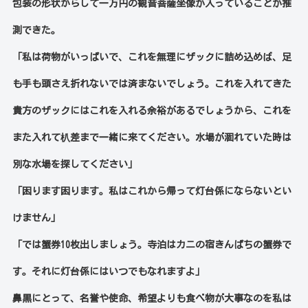
包装の形状からして一万円の観音菩薩坐像が入っていることが推
測できた。
「私は荷物がいっぱいで、これを無理にザックに詰め込めば、足
も手も頭さえ折れないでは済まないでしょう。これを入れてきた
貴方のザックにはこれを入れる余裕があるでしょうから、これを
また入れて朳差まで一緒に来てください。水場が涸れていた時は
別な水場を探してください」
「困ります困ります。私はこれから帰って灯台係にならないとい
けません」
「では蟹券10
枚出しましょう。寺泊はカニの宿きんぱちの蟹券で
す。それに灯台係にはいつでもなれますよ」
鼻黒にとって、名誉や使命、希望よりも食べ物が大事なのを私は