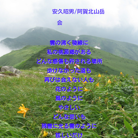
安久昭男/阿賀北山岳
会
雲の沸く稜線に
私の桃源郷がある
どんな感傷も許される場所
歩けなかった道も
再びは会えない人も
花のように
風のように
やさしい
どんな思いも
残雪に光る雲のように
眩しいだけ