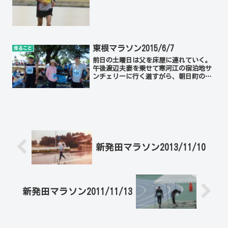
東根マラソン2015/6/7
走ること
前日の土曜日は父を床屋に連れていく。
午後渡辺夫妻を乗せて寒河江の宿泊地サ
ンチェリーに行く道すがら、朝日町の国
指定名勝「大沼の浮島」を見学。その途
中、エンジントラブルで車が止まる。何
年も乗っていて初めての事。なんとか動
くようになって翌日のスタ...
新発田マラソン2013/11/10
新発田マラソン2011/11/13