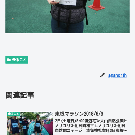
走ること
aganorth
関連記事
東根マラソン2018/6/3
走ること
2日(土曜日)8:00渡辺宅≫大山自然公園ヒ
メサユリ≫朝日町椹平ヒメサユリ≫朝日
自然館コテージ 空気神社参拝3日東根マ