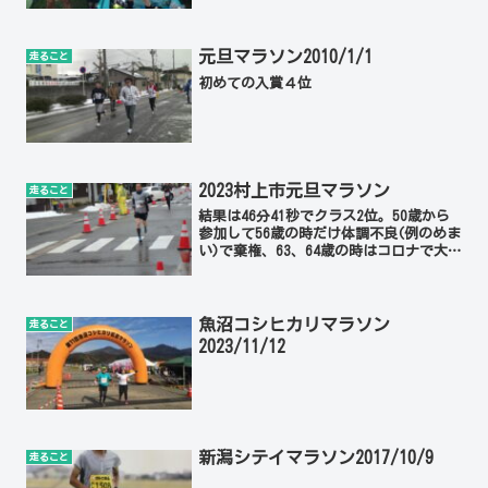
ラソン≫ゆぴあコテージ≫4日東黒森山登
山
元旦マラソン2010/1/1
走ること
初めての入賞４位
2023村上市元旦マラソン
走ること
結果は46分41秒でクラス2位。50歳から
参加して56歳の時だけ体調不良(例のめま
い)で棄権、63、64歳の時はコロナで大
会中止、13回の記録の中で今回が一番悪
い。46分台も初めて。最高は59歳の時の
41:43(50代の部で8位入賞)だった...
魚沼コシヒカリマラソン
走ること
2023/11/12
新潟シテイマラソン2017/10/9
走ること