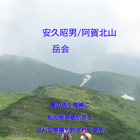
安久昭男/阿賀北山
岳会
雲の沸く稜線に
私の桃源郷がある
どんな感傷も許される場所