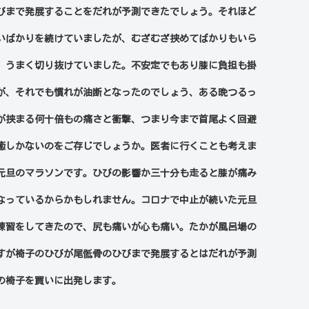
びまで発展することをだれが予測できたでしょう。それほど
いばかりを続けていましたが、むざむざ挟めてばかりもいら
、うまく切り抜けていました。不安定でもあり膝に負担も掛
が、それでも慣れが油断となったのでしょう、ある晩つるっ
が挟まる何十倍もの痛さと衝撃、つまり今まで首尾よく回避
癒しかないのをご存じでしょうか。医者に行くことも考えま
元旦のマラソンです。ひびの影響か三十分も走ると膝が痛み
なっているからかもしれません。コロナで中止が続いた元旦
練習をしてきたので、尻も痛いが心も痛い。たかが風呂場の
すが椅子のひびが尾骶骨のひびまで発展するとはだれが予測
の椅子を買いに出発します。