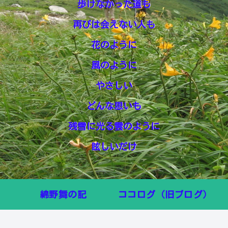
歩けなかった道も
再びは会えない人も
花のように
風のように
やさしい
どんな思いも
残雪に光る雲のように
眩しいだけ
綿野舞の記
ココログ（旧ブログ）