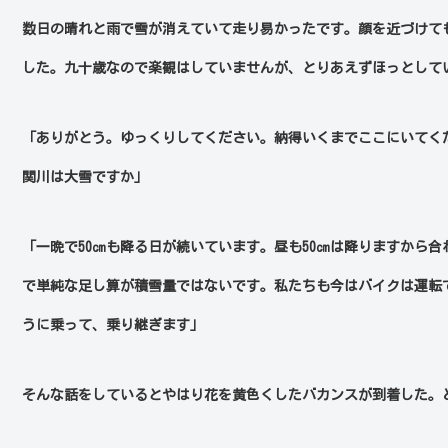
数日の晴れと雨で雪が消えていて走り易かったです。顔を近づけて
した。九十歳なので楽観はしていませんが、とりあえずほっとして
「ありがとう。ゆっくりしてください。納得いくまでここにいてく
関川は大雪ですか」
「一晩で
50
㎝も降る日が続いています。昼も
50
㎝は降りますから合
で単純な足し算が積雪量ではないです。私たちも今はバイクは運転
うに乗って、乗り継ぎます」
そんな話をしているとやはり花を黄色くしたバカンスが到着した。