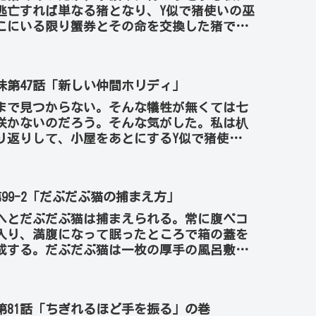
逃亡すれば単なる猪となり、Y似で猪使いの巫
こにいる限り蟹券とその命を交換した猪であ
、充分でない...
味第47話「新しい仲間ホリディ」
まで見つからない。そんな犠牲が無くては七
咲かないのだろう。そんな気がした。私は朳
り返りして、小屋をあとにするY似で猪使いの
、と私は思う...
99-2「だぶだぶ猫の捕まえ方」
へとだぶだぶ猫は捕まえられる。常に腹ペコ
入り、満腹になって眠ったところで箱の蓋を
成する。だぶだぶ猫は一枚の厚手の風呂敷の
より箱を包んで...
第81話「ちぎれるほど手を振る」の巻