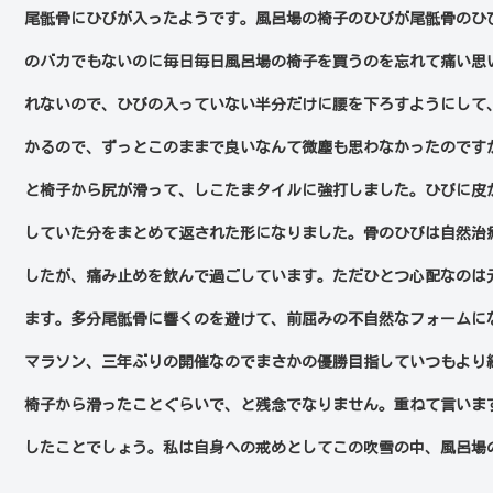
尾骶骨にひびが入ったようです。風呂場の椅子のひびが尾骶骨のひ
のバカでもないのに毎日毎日風呂場の椅子を買うのを忘れて痛い思
れないので、ひびの入っていない半分だけに腰を下ろすようにして
かるので、ずっとこのままで良いなんて微塵も思わなかったのです
と椅子から尻が滑って、しこたまタイルに強打しました。ひびに皮
していた分をまとめて返された形になりました。骨のひびは自然治
したが、痛み止めを飲んで過ごしています。ただひとつ心配なのは
ます。多分尾骶骨に響くのを避けて、前屈みの不自然なフォームに
マラソン、三年ぶりの開催なのでまさかの優勝目指していつもより
椅子から滑ったことぐらいで、と残念でなりません。重ねて言いま
したことでしょう。私は自身への戒めとしてこの吹雪の中、風呂場