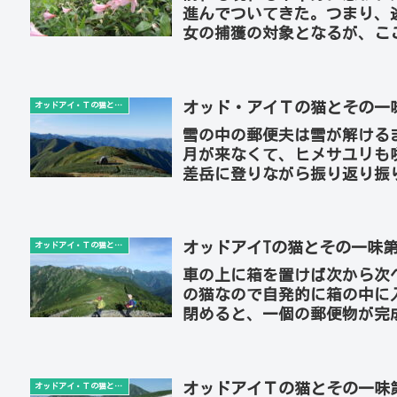
進んでついてきた。つまり、
女の捕獲の対象となるが、こ
るから安全は保障されていると
オッド・アイＴの猫とその一
オッドアイ・Ｔの猫とその一味
雪の中の郵便夫は雪が解ける
月が来なくて、ヒメサユリも
差岳に登りながら振り返り振
巫女を見送った。もしかすると
オッドアイTの猫とその一味第
オッドアイ・Ｔの猫とその一味
車の上に箱を置けば次から次
の猫なので自発的に箱の中に
閉めると、一個の郵便物が完
ような形態なので、箱に入れる
オッドアイＴの猫とその一味
オッドアイ・Ｔの猫とその一味