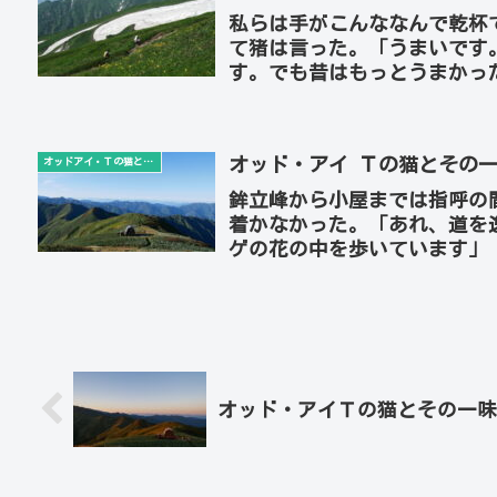
私らは手がこんななんで乾杯
て猪は言った。「うまいです
す。でも昔はもっとうまかっ
す」「賞味期限が切れているか
オッド・アイ Ｔの猫とその一
オッドアイ・Ｔの猫とその一味
鉾立峰から小屋までは指呼の
着かなかった。「あれ、道を
ゲの花の中を歩いています」
スゲが沢山倒れますね」「だい
オッド・アイＴの猫とその一味