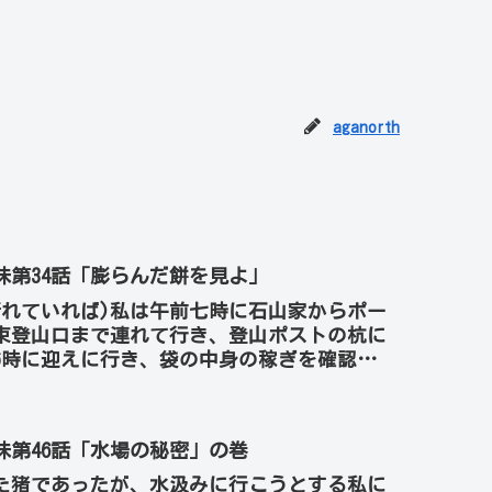
aganorth
味第34話「膨らんだ餅を見よ」
晴れていれば)私は午前七時に石山家からポー
束登山口まで連れて行き、登山ポストの杭に
6時に迎えに行き、袋の中身の稼ぎを確認して
山は登り三...
味第46話「水場の秘密」の巻
た猪であったが、水汲みに行こうとする私に