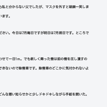
も私と分からない父でしたが、マスクを外すと破顔一笑しま
います。
ださい。今日は
7
月晦日ですが明日は
7
月朔日です。ところで
わせて一日
1
ｍ。でも新しく降った雪は前の雪を圧し潰すの
できないので除雪車です。除雪車のどこかに気付かれないよ
どんな悪い知らせかと少しドキドキしながら手紙を開いた。