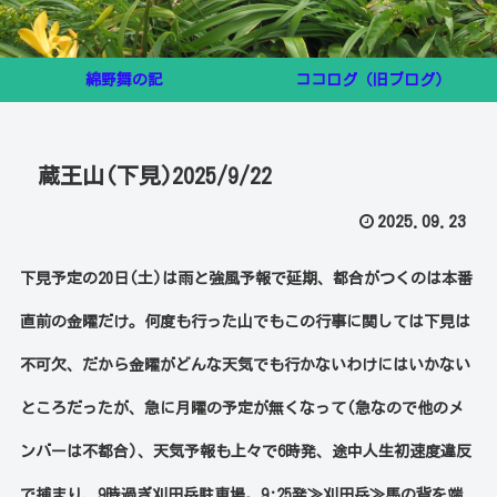
綿野舞の記
ココログ（旧ブログ）
蔵王山(下見)2025/9/22
2025.09.23
下見予定の20日(土)は雨と強風予報で延期、都合がつくのは本番
直前の金曜だけ。何度も行った山でもこの行事に関しては下見は
不可欠、だから金曜がどんな天気でも行かないわけにはいかない
ところだったが、急に月曜の予定が無くなって(急なので他のメ
ンバーは不都合)、天気予報も上々で6時発、途中人生初速度違反
で捕まり、9時過ぎ刈田岳駐車場。9:25発≫刈田岳≫馬の背を端