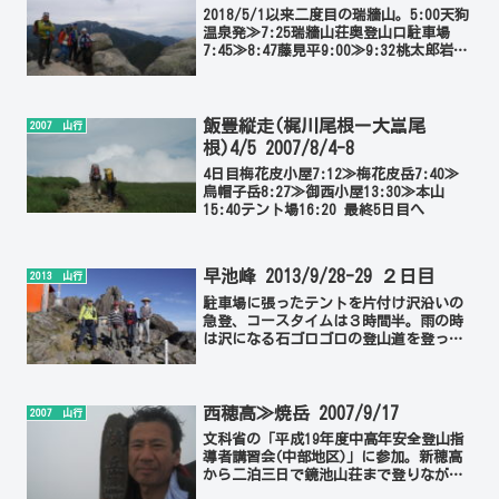
2018/5/1以来二度目の瑞牆山。5:00天狗
温泉発≫7:25瑞牆山荘奥登山口駐車場
7:45≫8:47藤見平9:00≫9:32桃太郎岩
9:40≫11:52瑞牆山頂13:00≫14:20桃太
郎岩≫途中小雨となり15:00藤見平
≫15:42駐...
飯豊縦走(梶川尾根ー大嵓尾
2007 山行
根)4/5 2007/8/4-8
4日目梅花皮小屋7:12≫梅花皮岳7:40≫
烏帽子岳8:27≫御西小屋13:30≫本山
15:40テント場16:20 最終5日目へ
早池峰 2013/9/28-29 ２日目
2013 山行
駐車場に張ったテントを片付け沢沿いの
急登、コースタイムは３時間半。雨の時
は沢になる石ゴロゴロの登山道を登って
いくとやがて陽があたって雲海の上に出
た。4:36出発≫7:45早池峰山頂≫8:45下
山≫10:35小田越着≫11:23駐車場戻る。
...
西穂高≫焼岳 2007/9/17
2007 山行
文科省の「平成19年度中高年安全登山指
導者講習会(中部地区)」に参加。新穂高
から二泊三日で鏡池山荘まで登りながら
の研修を終えた後、ひとり西穂山荘へ。