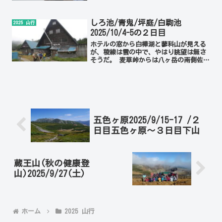
そこから奥穂までの最難関コースを目指
したが、雨強く風もあり、西穂で断念、
その足で焼岳に登った...
しろ池/青鬼/坪庭/白駒池
2025 山行
2025/10/4-5の２日目
ホテルの窓から白樺湖と蓼科山が見える
が、稜線は雲の中で、やはり眺望は無さ
そうだ。 麦草峠からは八ヶ岳の南側佐久
市に下りて、前回も寄った道の駅「八千
穂高原」へ。その八千穂高原から高速に
乗って20:50無事関川着。今回の山行、
高見石、北横岳とも...
五色ヶ原2025/9/15-17 /２
日目五色ヶ原～３日目下山
蔵王山(秋の健康登
山)2025/9/27(土)
ホーム
2025 山行