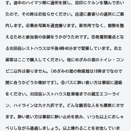
す。途中のハイマツ帯に適所を探し、目印にケルンを積んでおい
たので、その時はお知らせください。迅速に最寄りの適所にご案
内します。④集合写真を適宜撮ります。配布用でなく、態勢を整
えるためと参加者の体調をうかがうためです。⑤発着到着点とな
る刈田岳レストハウスは午後4時40分まで営業しています。お土
産等はここで購入してください。他にめざみの里のトイレ・コン
ビニ以外は寄りません。(めざみの里の物産館は18時までなので
間に合うかどうか微妙です)。⑥バスに酔い易い方は事前に連絡
をください。刈田岳レストハウス駐車場までの蔵王エコーライ
ン、ハイラインは九十九折です。どんな饒舌な人をも寡黙にさせ
ます。酔い易い方は事前に酔い止めを飲み、いつも以上におしゃ
べりしながら通過しましょう。以上晴れることを祈念していま