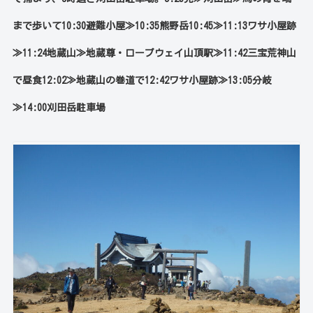
まで歩いて10:30
避難小屋≫10:35熊野岳10:45≫11:13ワサ小屋跡
≫11:24地蔵山≫地蔵尊・ロープウェイ山頂駅≫11:42三宝荒神山
で昼食12:02≫地蔵山の巻道で12:42ワサ小屋跡≫13:05分岐
≫14:00刈田岳駐車場