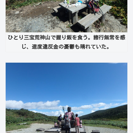
ひとり三宝荒神山で握り飯を食う。諸行無常を感
じ、速度違反金の憂鬱も晴れていた。