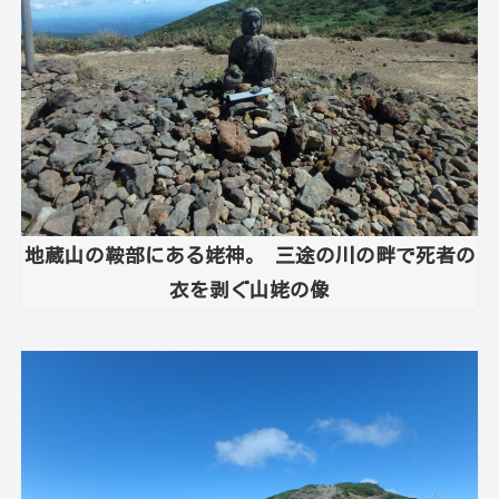
地蔵山の鞍部にある姥神。 三途の川の畔で死者の
衣を剥ぐ山姥の像