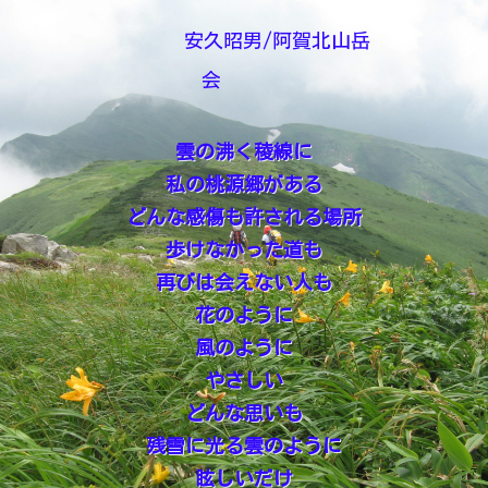
安久昭男/阿賀北山岳
会
雲の沸く稜線に
私の桃源郷がある
どんな感傷も許される場所
歩けなかった道も
再びは会えない人も
花のように
風のように
やさしい
どんな思いも
残雪に光る雲のように
眩しいだけ