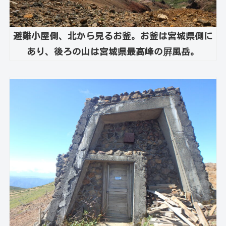
避難小屋側、北から見るお釜。お釜は宮城県側に
あり、後ろの山は宮城県最高峰の屛風岳。