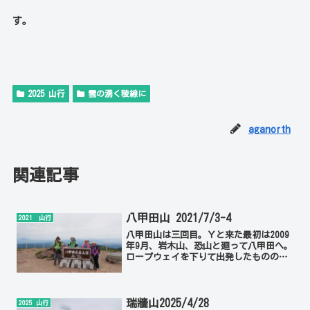
す。
2025 山行
雲の湧く稜線に
aganorth
関連記事
八甲田山 2021/7/3-4
2021 山行
八甲田山は三回目。Ｙと来た最初は2009
年9月、岩木山、恐山と廻って八甲田へ。
ロープウェイを下りて出発したものの、
しばらく歩いて引き返してきた。霧雨で
目の前の登山道しか見えなかったから
だ。こんな時に登っても何の意味もな
い。しかし、これはつま...
瑞牆山2025/4/28
2025 山行