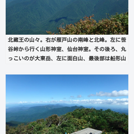
北蔵王の山々。右が雁戸山の南峰と北峰。左に笹
谷峠から行く山形神室、仙台神室。その後ろ、丸
っこいのが大東岳、左に面白山、最後部は船形山