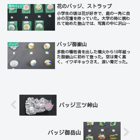
いが、他は稜線を丁寧に描いている。
花のバッジ、ストラップ
花のバッジ
小学生の頃は花が好きで、庭の一角に自
分の花壇を持っていた。大学の時に誘わ
れて始めた登山では、写真の中に沢山の
花が写っているのに、その一つさえ名前
を知らないで済ませていたようだ。それ
は初めて朳差に登った時に、タカネナデ
シコを高山植物だとは思え...
バッジ御嶽山
バッジ
多数の犠牲者を出した噴火から10年経っ
た御嶽山に初めて登った。空は青く高
く、イワギキョウさえ、深い青だった。
バッジ三ツ峠山
バッジ御岳山