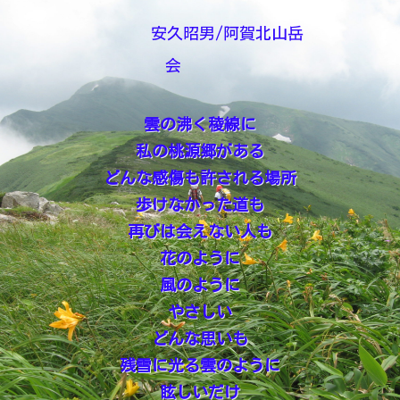
安久昭男/阿賀北山岳
会
雲の沸く稜線に
私の桃源郷がある
どんな感傷も許される場所
歩けなかった道も
再びは会えない人も
花のように
風のように
やさしい
どんな思いも
残雪に光る雲のように
眩しいだけ