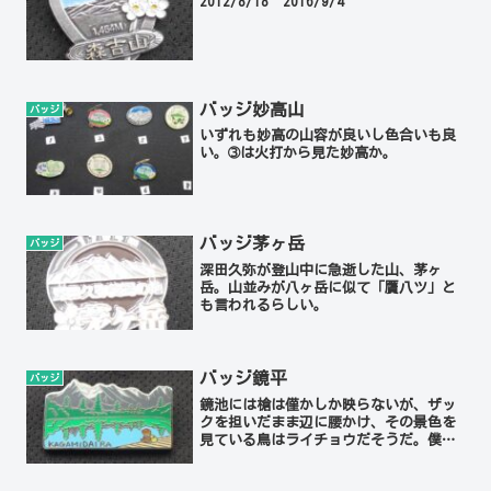
2012/8/18 2016/9/4
バッジ妙高山
バッジ
いずれも妙高の山容が良いし色合いも良
い。➂は火打から見た妙高か。
バッジ茅ヶ岳
バッジ
深田久弥が登山中に急逝した山、茅ヶ
岳。山並みが八ヶ岳に似て「贋八ツ」と
も言われるらしい。
バッジ鏡平
バッジ
鏡池には槍は僅かしか映らないが、ザッ
クを担いだまま辺に腰かけ、その景色を
見ている鳥はライチョウだそうだ。僕が
この景色を見たのは二度、昨年と2007年
の研修会と。槍はもう少し尖がっても良