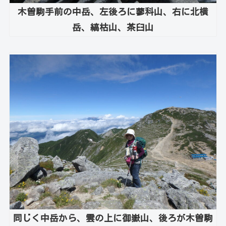
木曽駒手前の中岳、左後ろに蓼科山、右に北横
岳、縞枯山、茶臼山
同じく中岳から、雲の上に御嶽山、後ろが木曽駒