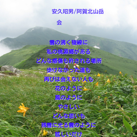
安久昭男/阿賀北山岳
会
雲の沸く稜線に
私の桃源郷がある
どんな感傷も許される場所
歩けなかった道も
再びは会えない人も
花のように
風のように
やさしい
どんな思いも
残雪に光る雲のように
眩しいだけ