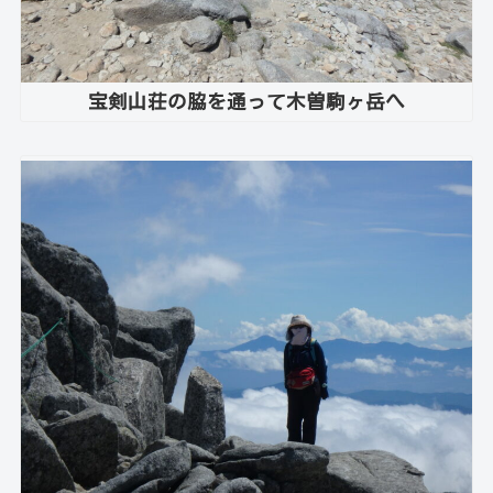
宝剣山荘の脇を通って木曽駒ヶ岳へ