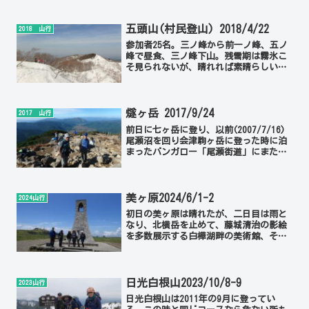
五頭山(村民登山) 2018/4/22
2018 山行
参加者25名。三ノ峰から前一ノ峰、五ノ
峰で昼食、三ノ峰下山。残雪期は霧氷こ
そ見られないが、晴れれば素晴らしい稜
線歩きが楽しめる。
燧ヶ岳 2017/9/24
2017 山行
前日に七ヶ岳に登り、以前(2007/7/16)
尾瀬沼を回り会津駒ヶ岳に登った時に泊
まったバンガロー「尾瀬街道」にまた厄
介になる。早朝4時発。私には初めての
燧、天気は上々に晴れてくれた。 精進の
良さ偏差値なら会長、綿野舞さんいずれ
も80、私が...
美ヶ原2024/6/1-2
2024山行
初日の美ヶ原は晴れたが、二日目は雨と
なり、北横岳を止めて、藤城清治の影絵
を多数展示する白樺湖畔の美術館、そし
て諏訪湖畔の原田泰治美術館を見学。関
川5時発≫米山と千曲川さかきPＡで休
憩、上田菅平IC≫10:40美ヶ原美術館
≫10:50山本小屋...
日光白根山2023/10/8-9
2023山行
日光白根山は2011年の9月に登ってい