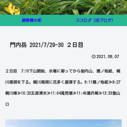
綿野舞の記
ココログ（旧ブログ）
門内岳 2021/7/29-30 ２日目
2021.08.07
２日目 7:10下山開始、水場に寄ってから胎内山、扇ノ地紙、梶
川尾根を下る。梶川尾根に花多く遅滞する。8:11扇ノ地紙≫9:27
梶川峰≫10:23五郎清水≫11:04滝見場≫11:40湯沢峰≫13:33登山
口