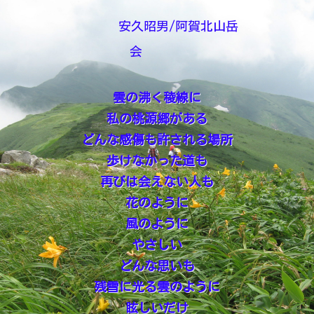
安久昭男/阿賀北山岳
会
雲の沸く稜線に
私の桃源郷がある
どんな感傷も許される場所
歩けなかった道も
再びは会えない人も
花のように
風のように
やさしい
どんな思いも
残雪に光る雲のように
眩しいだけ