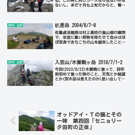
る。この時と同じコースなら危ない所も
ないし、まだ十月も上旬だからと、雪の
心配は全くせず、妙高が冠雪というニュ
ースも聞き流していた。ただ白根山は関
東以北では最高峰、わずか北に位置する
東北最高峰の燧ヶ岳より...
朳差岳 2004/8/7-8
2004 山行
佐藤貞治館長は村上高校の登山部の顧問
で、生徒に重い荷物を持たせて自分はほ
ぼ空身であちこちの山を縦走したことを
自慢話のひとつにしていた。征平さんは
関川山の会に半世紀どっぷり浸かってき
た生粋の山屋であった。二人とも歴史文
化財調査委員という硬い肩...
入笠山/木曽駒ヶ岳 2018/7/1-2
2018 山行
今回(2022/8/22)木曽駒に登って、四年
前初めて登った時のこと、天気とか眺望
とか(空木岳は見えたのか)思い出してみ
てはっきり思い出せないので、ブログも
見たが、旧ブログだと写真が少なかった
ので、改めてその時の様子を載せること
にした。初日...
オッドアイ・Ｔの猫とその
一味 第四回「セニョリー
タ田町の正体」