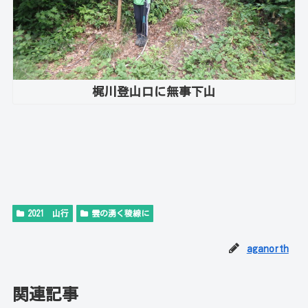
梶川登山口に無事下山
2021 山行
雲の湧く稜線に
aganorth
関連記事