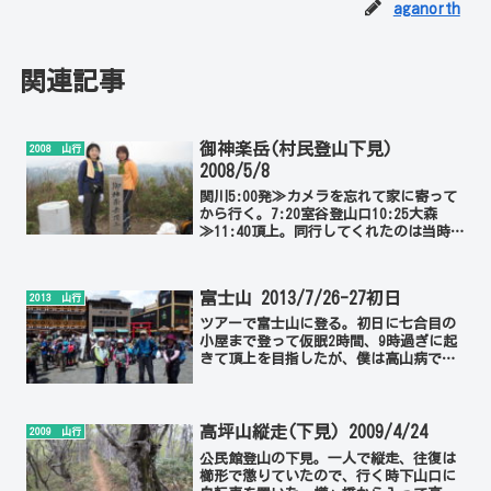
aganorth
関連記事
御神楽岳(村民登山下見)
2008 山行
2008/5/8
関川5:00発≫カメラを忘れて家に寄って
から行く。7:20室谷登山口10:25大森
≫11:40頂上。同行してくれたのは当時
公民館に手伝いに来てくれていたIEさ
ん。 御神楽岳村民登山2008/6/11へ
富士山 2013/7/26-27初日
2013 山行
ツアーで富士山に登る。初日に七合目の
小屋まで登って仮眠2時間、9時過ぎに起
きて頂上を目指したが、僕は高山病で具
合が悪くなり嘔吐、隊列を離れて一旦は
登頂を諦めた。しかし吐いたのが良かっ
たのか程なく回復して本隊を追いかけ合
流、全員で登頂できた。...
高坪山縦走(下見) 2009/4/24
2009 山行
公民館登山の下見。一人で縦走、往復は
櫛形で懲りていたので、行く時下山口に