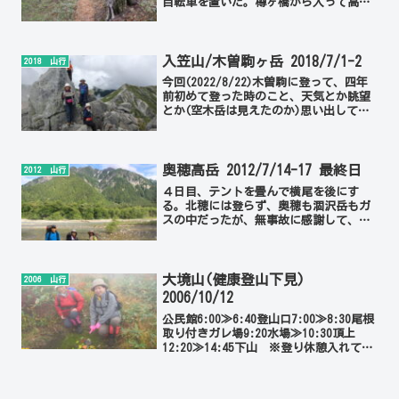
自転車を置いた。樽ヶ橋から入って高坪
山頂へ。そこから虚空蔵峰、右の尾根筋
を歩いて荒島城跡を通って下山。この時
はまだ貝附まで行く道はできてなかっ
た。
入笠山/木曽駒ヶ岳 2018/7/1-2
2018 山行
今回(2022/8/22)木曽駒に登って、四年
前初めて登った時のこと、天気とか眺望
とか(空木岳は見えたのか)思い出してみ
てはっきり思い出せないので、ブログも
見たが、旧ブログだと写真が少なかった
ので、改めてその時の様子を載せること
にした。初日...
奥穂高岳 2012/7/14-17 最終日
2012 山行
４日目、テントを畳んで横尾を後にす
る。北穂には登らず、奥穂も涸沢岳もガ
スの中だったが、無事故に感謝して、気
の置けない仲間と行く山は楽しい。横尾
6:36≫明神8:42≫河童橋9:58≫タクシー
で沢渡、風呂≫18:00関川 奥穂山行初日
へ
大境山(健康登山下見)
2006 山行
2006/10/12
公民館6:00≫6:40登山口7:00≫8:30尾根
取り付きガレ場9:20水場≫10:30頂上
12:20≫14:45下山 ※登り休憩入れて3
時間30分 天気が更に悪くなったのか下
山時の写真はほとんどなかった。