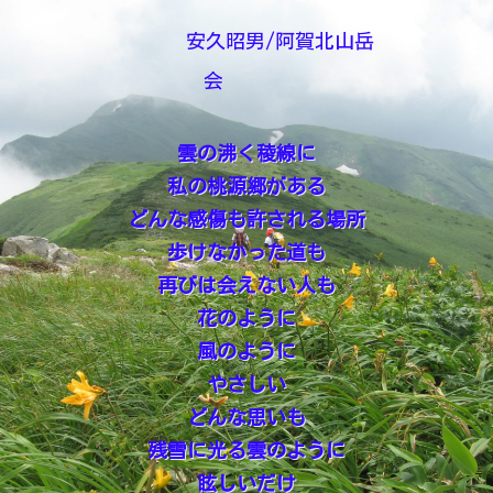
安久昭男/阿賀北山岳
会
雲の沸く稜線に
私の桃源郷がある
どんな感傷も許される場所
歩けなかった道も
再びは会えない人も
花のように
風のように
やさしい
どんな思いも
残雪に光る雲のように
眩しいだけ