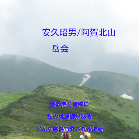
安久昭男/阿賀北山
岳会
雲の沸く稜線に
私の桃源郷がある
どんな感傷も許される場所