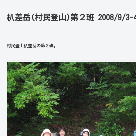
朳差岳 (村民登山)第２班 2008/9/3-
村民登山朳差岳の第２班。