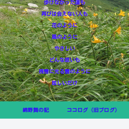
歩けなかった道も
再びは会えない人も
花のように
風のように
やさしい
どんな思いも
残雪に光る雲のように
眩しいだけ
綿野舞の記
ココログ（旧ブログ）