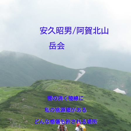
安久昭男/阿賀北山
岳会
雲の沸く稜線に
私の桃源郷がある
どんな感傷も許される場所