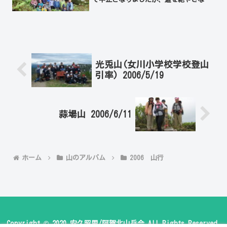
ために毎年やる方針で、今年もこの道を
拓いてくれた人たちの中から、伊藤さん
阿部さんのお二人に先達をお願いしまし
た。雨は午前中だけ、それも...
光兎山(女川小学校学校登山
引率) 2006/5/19
蒜場山 2006/6/11
ホーム
山のアルバム
2006 山行
Copyright © 2020 安久昭男/阿賀北山岳会 All Rights Reserved.