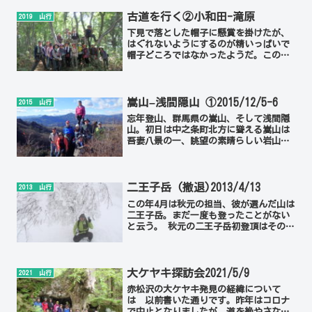
古道を行く②小和田-滝原
2019 山行
下見で落とした帽子に懸賞を掛けたが、
はぐれないようにするのが精いっぱいで
帽子どころではなかったようだ。この古
道歩き(藪漕ぎ)が大変難儀な山行となっ
たため、この後参加者がぐっと減った。
嵩山–浅間隠山 ①2015/12/5-6
2015 山行
忘年登山、群馬県の嵩山、そして浅間隠
山。初日は中之条町北方に聳える嵩山は
吾妻八景の一、眺望の素晴らしい岩山。
登山口駐車場にたまたまいらしたガイド
の方に案内していただくという幸運を得
た。
二王子岳 (撤退)2013/4/13
2013 山行
この年4月は秋元の担当、彼が選んだ山は
二王子岳。まだ一度も登ったことがない
と云う。 秋元の二王子岳初登頂はその後
2年を待つことになったが(2015/4/12)、
待った甲斐があるような全き晴天となっ
た。
大ケヤキ探訪会2021/5/9
2021 山行
赤松沢の大ケヤキ発見の経緯について
は 以前書いた通りです。昨年はコロナ
で中止となりましたが、道を絶やさない