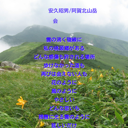
安久昭男/阿賀北山岳
会
雲の沸く稜線に
私の桃源郷がある
どんな感傷も許される場所
歩けなかった道も
再びは会えない人も
花のように
風のように
やさしい
どんな思いも
残雪に光る雲のように
眩しいだけ