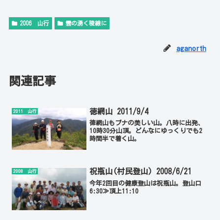
2006 山行
雲の湧く稜線に
aganorth
関連記事
徳網山 2011/9/4
2011 山行
徳網山もブナの美しい山。八時に出発、
10時30分山頂。どんなにゆっくりでも2
時間半で着く山。
祝瓶山(村民登山) 2008/6/21
2008 山行
今年2回目の健康登山は祝瓶山。登山口
6:30≫頂上11:10