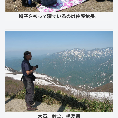
帽子を被って寝ているのは佐藤館長。
大石、鉾立、朳差岳